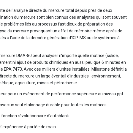
te de l'analyse directe du mercure total depuis près de deux
mination du mercure sont bien connus des analystes qui sont souvent
e problèmes liés au processus fastidieux de préparation des
nalyse du mercure provoquant un effet de mémoire même après de
ués à l'aide de la dernière génération d'ICP-MS ou de systèmes à
mercure DMA-80 peut analyser n'importe quelle matrice (solide,
tement ni ajout de produits chimiques en aussi peu que 6 minutes en
 EPA 7473. Avec des milliers d'unités installées, Milestone définit la
irecte du mercure un large éventail d'industries : environnement,
étique, agriculture, mines et pétrochimie.
rieur pour un événement de performance supérieure au niveau ppt.
n avec un seul étalonnage durable pour toutes les matrices.
 fonction révolutionnaire d'autoblank.
d'expérience à portée de main