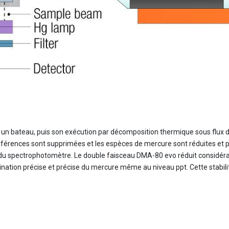
un bateau, puis son exécution par décomposition thermique sous flux d'
interférences sont supprimées et les espèces de mercure sont réduites et
du spectrophotomètre. Le double faisceau DMA-80 evo réduit considérabl
tion précise et précise du mercure même au niveau ppt. Cette stabilité a