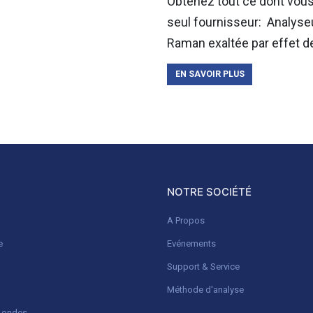
Obtenez tout ce dont vous
seul fournisseur: Analyseu
Raman exaltée par effet d
EN SAVOIR PLUS
NOTRE SOCIÉTÉ
A Propos
e
Evénements
Support & Service
Méthode d'analyse
o-ondes