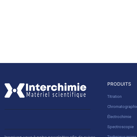
PRODUITS
Titration
Chromatographi
Électrochimie
Spectroscopie
Technique micr