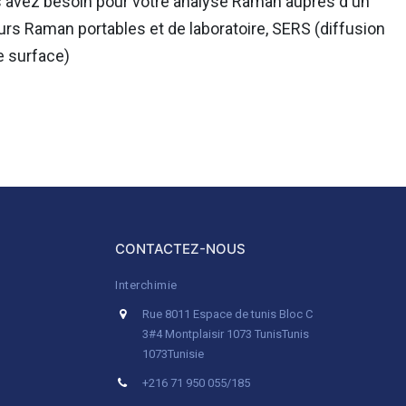
 avez besoin pour votre analyse Raman auprès d'un
rs Raman portables et de laboratoire, SERS (diffusion
e surface)
CONTACTEZ-NOUS
Interchimie
Rue 8011 Espace de tunis Bloc C
3#4 Montplaisir 1073 Tunis
Tunis
1073
Tunisie
+216 71 950 055/185