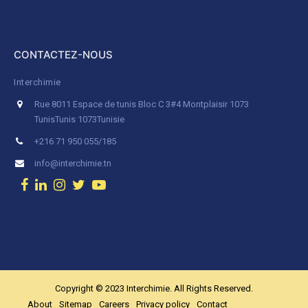
CONTACTEZ-NOUS
Interchimie
Rue 8011 Espace de tunis Bloc C 3#4 Montplaisir 1073
Tunis
Tunis 1073
Tunisie
+216 71 950 055/185
info@interchimie.tn
Copyright © 2023 Interchimie. All Rights Reserved.
About
Sitemap
Careers
Privacy policy
Contact