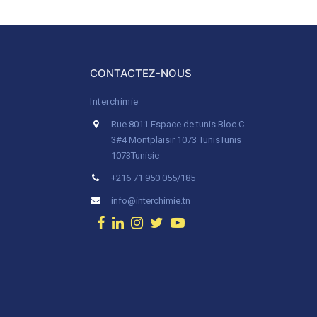
CONTACTEZ-NOUS
Interchimie
Rue 8011 Espace de tunis Bloc C
3#4 Montplaisir 1073 Tunis
Tunis
1073
Tunisie
+216 71 950 055/185
info@interchimie.tn