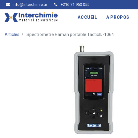
info@interchimie.tn
+216 71 950 055
ACCUEIL
A PROPOS
Articles
Spectromètre Raman portable TacticID-1064