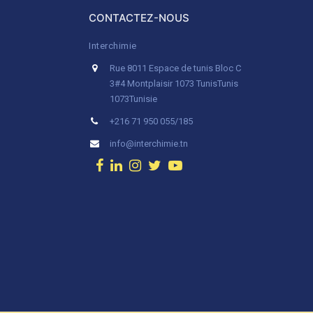
CONTACTEZ-NOUS
Interchimie
Rue 8011 Espace de tunis Bloc C
3#4 Montplaisir 1073 Tunis
Tunis
1073
Tunisie
+216 71 950 055/185
info@interchimie.tn