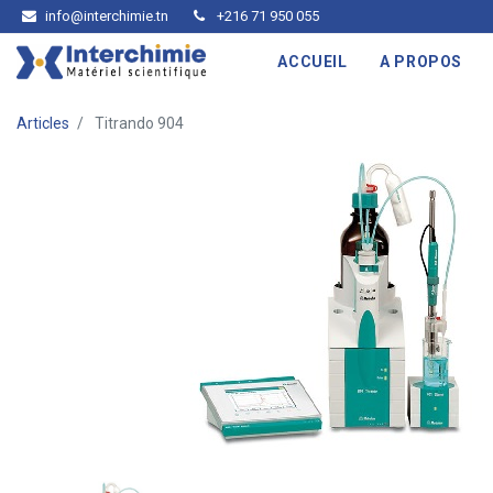
info@interchimie.tn
+216 71 950 055
ACCUEIL
A PROPOS
Articles
Titrando 904