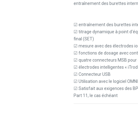
entraînement des burettes intern
☑ entraînement des burettes int
☑ titrage dynamique à point d'éq
final (SET)
☑ mesure avec des électrodes i
☑ fonctions de dosage avec cont
☑ quatre connecteurs MSB pour 
☑ électrodes intelligentes « iTrod
☑ Connecteur USB
☑ Utilisation avec le logiciel OMN
☑ Satisfait aux exigences des BPF
Part 11, le cas échéant