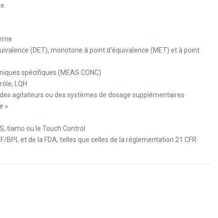
e.
erne
uivalence (DET), monotone à point d'équivalence (MET) et à point
oniques spécifiques (MEAS CONC)
rôle, LQH
des agitateurs ou des systèmes de dosage supplémentaires
e »
IS, tiamo ou le Touch Control
/BPL et de la FDA, telles que celles de la réglementation 21 CFR