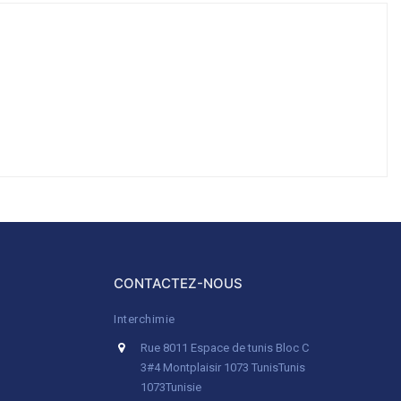
CONTACTEZ-NOUS
Interchimie
Rue 8011 Espace de tunis Bloc C
3#4 Montplaisir 1073 Tunis
Tunis
1073
Tunisie