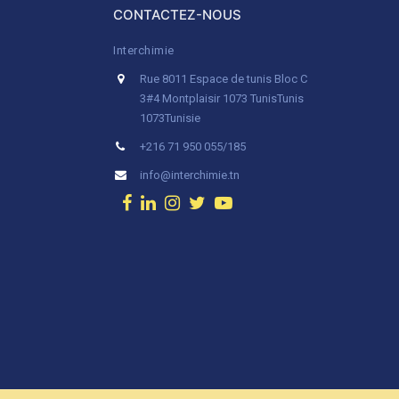
CONTACTEZ-NOUS
Interchimie
Rue 8011 Espace de tunis Bloc C
3#4 Montplaisir 1073 Tunis
Tunis
1073
Tunisie
+216 71 950 055/185
info@interchimie.tn