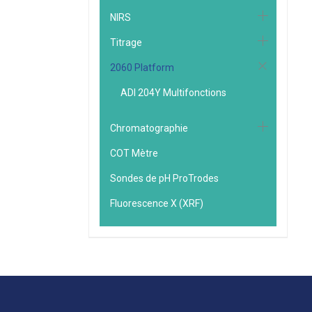
NIRS
Titrage
2060 Platform
ADI 204Y Multifonctions
Chromatographie
COT Mètre
Sondes de pH ProTrodes
Fluorescence X (XRF)