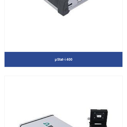
μStat-i 400