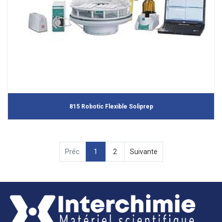
815 Robotic Flexible Soliprep
Préc.
1
2
Suivante