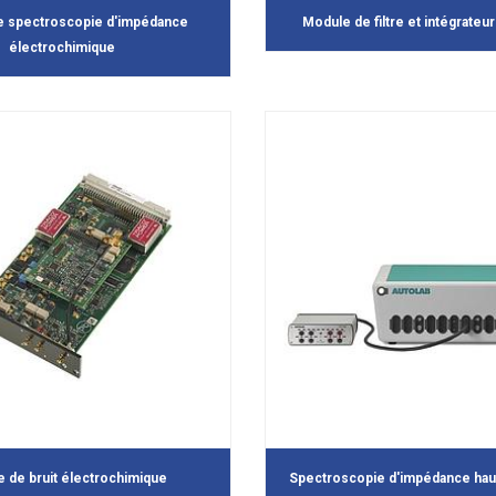
e spectroscopie d'impédance
Module de filtre et intégrateu
électrochimique
 de bruit électrochimique
Spectroscopie d'impédance hau