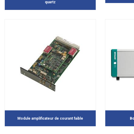
quartz
Module amplificateur de courant faible
Bo