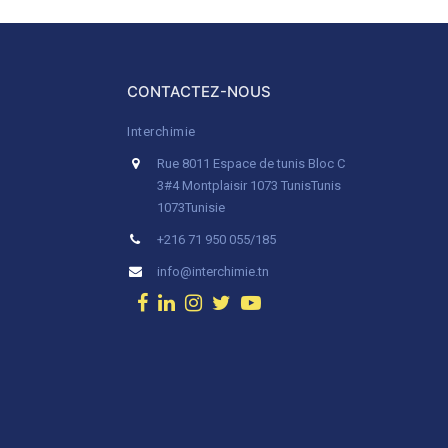
CONTACTEZ-NOUS
Interchimie
Rue 8011 Espace de tunis Bloc C
3#4 Montplaisir 1073 Tunis
Tunis
1073
Tunisie
+216 71 950 055/185
info@interchimie.tn