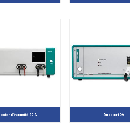
oster d'intensité 20 A
Booster10A