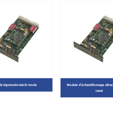
e bipotentiostat bi-mode
Module d'échantillonnage ultra
canal