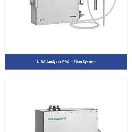
NIRS Analyzer PRO – FiberSystem