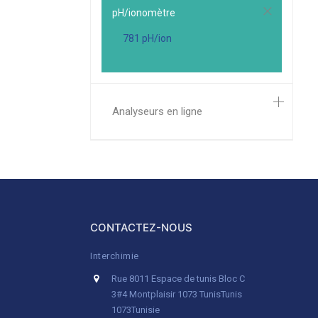
pH/ionomètre
781 pH/ion
Analyseurs en ligne
CONTACTEZ-NOUS
Interchimie
Rue 8011 Espace de tunis Bloc C
3#4 Montplaisir 1073 Tunis
Tunis
1073
Tunisie