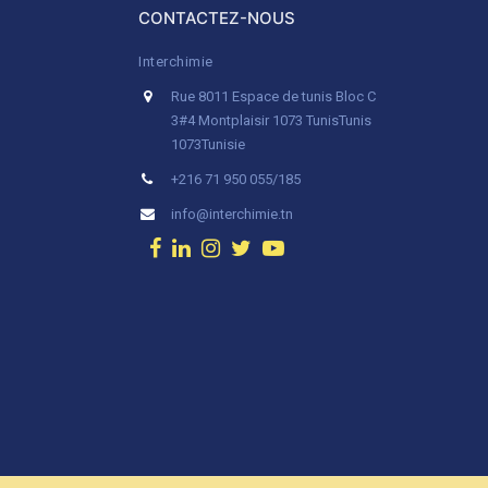
CONTACTEZ-NOUS
Interchimie
Rue 8011 Espace de tunis Bloc C
3#4 Montplaisir 1073 Tunis
Tunis
1073
Tunisie
+216 71 950 055/185
info@interchimie.tn