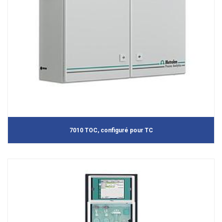
7010 TOC, configuré pour TC