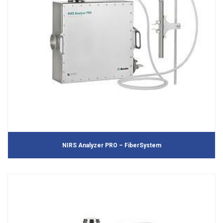
NIRS Analyzer PRO – FiberSystem