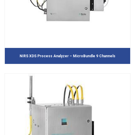
NIRS XDS Process Analyzer – MicroBundle 9 Channels