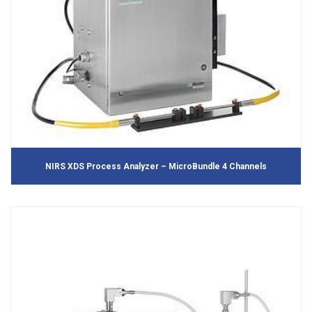
NIRS XDS Process Analyzer – MicroBundle 4 Channels