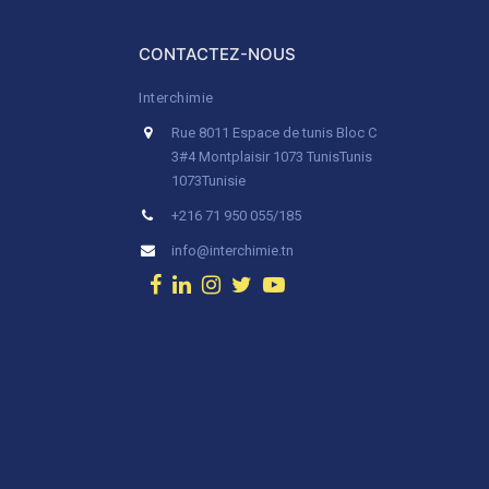
CONTACTEZ-NOUS
Interchimie
Rue 8011 Espace de tunis Bloc C
3#4 Montplaisir 1073 Tunis
Tunis
1073
Tunisie
+216 71 950 055/185
info@interchimie.tn