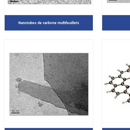
Nanotubes de carbone multifeuillets