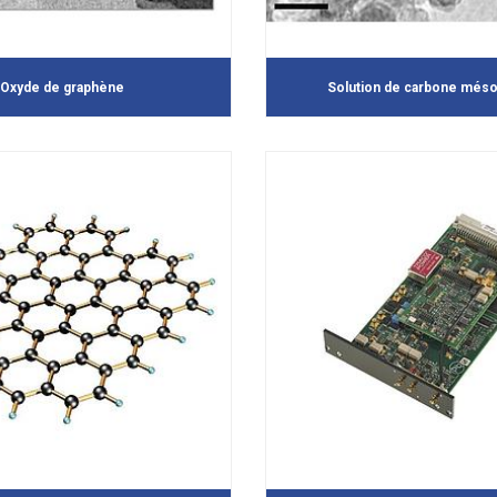
Oxyde de graphène
Solution de carbone més