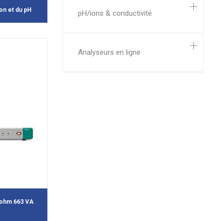
on et du pH
pH/ions & conductivité
Analyseurs en ligne
rohm 663 VA