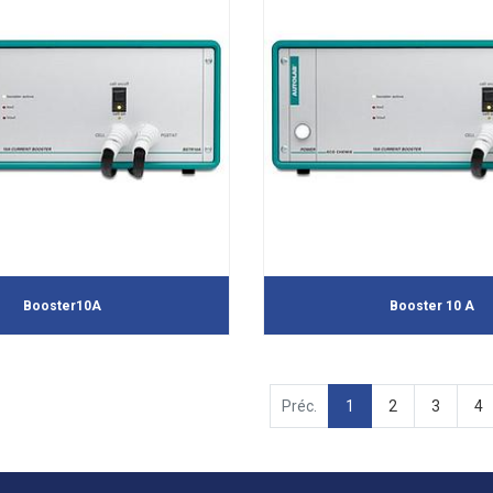
Booster10A
Booster 10 A
Préc.
1
2
3
4